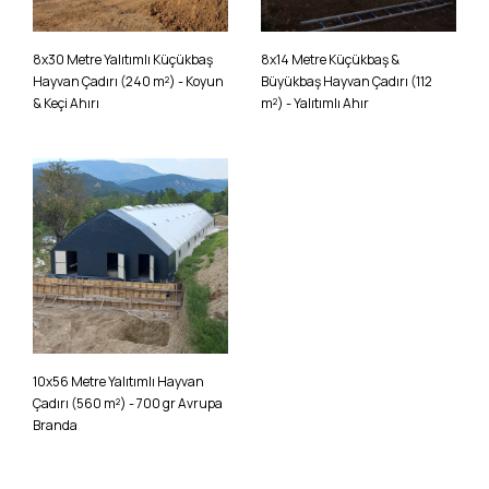
8x30 Metre Yalıtımlı Küçükbaş
8x14 Metre Küçükbaş &
Hayvan Çadırı (240 m²) - Koyun
Büyükbaş Hayvan Çadırı (112
& Keçi Ahırı
m²) - Yalıtımlı Ahır
10x56 Metre Yalıtımlı Hayvan
Çadırı (560 m²) - 700 gr Avrupa
Branda