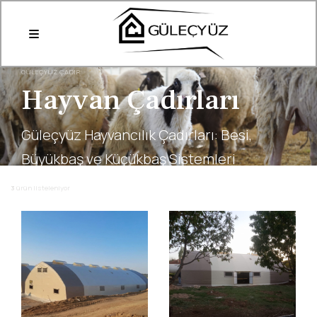
GÜLEÇYÜZ ÇADIR
Hayvan Çadırları
Güleçyüz Hayvancılık Çadırları: Besi,
Büyükbaş ve Küçükbaş Sistemleri
3
ürün listeleniyor