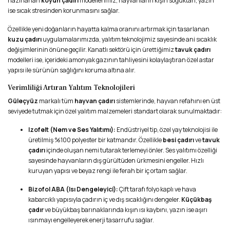
hazırlanan
koyun çadırı
modellerimiz, hayvanların kışın soğuktan, yazın
ise sıcak stresinden korunmasını sağlar.
Özellikle yeni doğanların hayatta kalma oranını artırmak için tasarlanan
kuzu çadırı
uygulamalarımızda, yalıtım teknolojimiz sayesinde ani sıcaklık
değişimlerinin önüne geçilir. Kanatlı sektörü için ürettiğimiz
tavuk çadırı
modelleri ise, içerideki amonyak gazının tahliyesini kolaylaştıran özel astar
yapısı ile sürünün sağlığını koruma altına alır.
Verimliliği Artıran Yalıtım Teknolojileri
Güleçyüz
markalı tüm
hayvan çadırı
sistemlerinde, hayvan refahını en üst
seviyede tutmak için özel yalıtım malzemeleri standart olarak sunulmaktadır:
Izofelt (Nem ve Ses Yalıtımı):
Endüstriyel tip, özel yay teknolojisi ile
üretilmiş %100 polyester bir katmandır. Özellikle
besi çadırı
ve
tavuk
çadırı
içinde oluşan nemi tutarak terlemeyi önler. Ses yalıtımı özelliği
sayesinde hayvanların dış gürültüden ürkmesini engeller. Hızlı
kuruyan yapısı ve beyaz rengi ile ferah bir iç ortam sağlar.
Bizofol ABA (Isı Dengeleyici):
Çift tarafı folyo kaplı ve hava
kabarcıklı yapısıyla çadırın iç ve dış sıcaklığını dengeler.
Küçükbaş
çadır
ve büyükbaş barınaklarında kışın ısı kaybını, yazın ise aşırı
ısınmayı engelleyerek enerji tasarrufu sağlar.