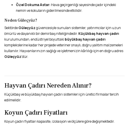
Özel Dokuma Astar:
Hava geçirgenliği sayesinde çadır içindeki
nemin ve kokuların giderilmesinde etkilidir.
Neden Güleçyüz?
Sektörde
Güleçyüz
güvencesiyle sunulan sistemler, yatırımcılar için uzun
ömürlü ve dayanıklı bir demirbaş niteliğindedir.
Küçükbaş hayvan çadırı
kurulumundan, endüstriyel boyuttaki
büyükbaş hayvan çadırı
komplekslerine kadar her projede veteriner onaylı, doğru yalıtım malzemeleri
kullanılır. Hayvanlarınızın sağlığı ve işletmenizin kârlılığı için en doğru adres
Güleçyüz
'dür.
Hayvan Çadırı Nereden Alınır?
Küçükbaş ve büyükbaş hayvan çadırı sistemleri için üretici firmalar tercih
edilmelidir.
Koyun Çadırı Fiyatları
Koyun çadırı fiyatları kapasite, izolasyon ve ölçülere göre değişmektedir.