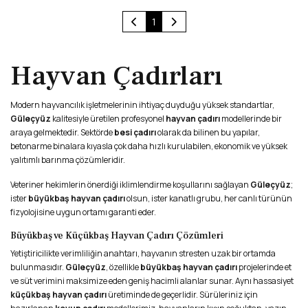
(current)
1
Hayvan Çadırları
Modern hayvancılık işletmelerinin ihtiyaç duyduğu yüksek standartlar,
Güleçyüz
kalitesiyle üretilen profesyonel
hayvan çadırı
modellerinde bir
araya gelmektedir. Sektörde
besi çadırı
olarak da bilinen bu yapılar,
betonarme binalara kıyasla çok daha hızlı kurulabilen, ekonomik ve yüksek
yalıtımlı barınma çözümleridir.
Veteriner hekimlerin önerdiği iklimlendirme koşullarını sağlayan
Güleçyüz
;
ister
büyükbaş hayvan çadırı
olsun, ister kanatlı grubu, her canlı türünün
fizyolojisine uygun ortamı garanti eder.
Büyükbaş ve Küçükbaş Hayvan Çadırı Çözümleri
Yetiştiricilikte verimliliğin anahtarı, hayvanın stresten uzak bir ortamda
bulunmasıdır.
Güleçyüz
, özellikle
büyükbaş hayvan çadırı
projelerinde et
ve süt verimini maksimize eden geniş hacimli alanlar sunar. Aynı hassasiyet
küçükbaş hayvan çadırı
üretiminde de geçerlidir. Sürüleriniz için