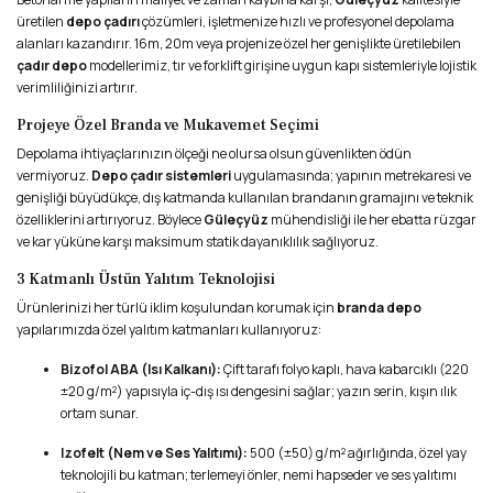
üretilen
depo çadırı
çözümleri, işletmenize hızlı ve profesyonel depolama
alanları kazandırır. 16m, 20m veya projenize özel her genişlikte üretilebilen
çadır depo
modellerimiz, tır ve forklift girişine uygun kapı sistemleriyle lojistik
verimliliğinizi artırır.
Projeye Özel Branda ve Mukavemet Seçimi
Depolama ihtiyaçlarınızın ölçeği ne olursa olsun güvenlikten ödün
vermiyoruz.
Depo çadır sistemleri
uygulamasında; yapının metrekaresi ve
genişliği büyüdükçe, dış katmanda kullanılan brandanın gramajını ve teknik
özelliklerini artırıyoruz. Böylece
Güleçyüz
mühendisliği ile her ebatta rüzgar
ve kar yüküne karşı maksimum statik dayanıklılık sağlıyoruz.
3 Katmanlı Üstün Yalıtım Teknolojisi
Ürünlerinizi her türlü iklim koşulundan korumak için
branda depo
yapılarımızda özel yalıtım katmanları kullanıyoruz:
Bizofol ABA (Isı Kalkanı):
Çift tarafı folyo kaplı, hava kabarcıklı (220
±20 g/m²) yapısıyla iç-dış ısı dengesini sağlar; yazın serin, kışın ılık
ortam sunar.
Izofelt (Nem ve Ses Yalıtımı):
500 (±50) g/m² ağırlığında, özel yay
teknolojili bu katman; terlemeyi önler, nemi hapseder ve ses yalıtımı