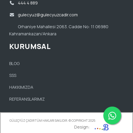
444 4 889
gulecyuz@gulecyuzcadir.com
Orhaniye Mahallesi 2063. Cadde No: 11 06980
Kahramankazan/Ankara
KURUMSAL
BLOG
SSS
HAKKIMIZDA
REFERANSLARIMIZ
GÜLEÇYÜZ ÇADIR TÜM HAKLARI SAKLIDIR. © COPYRIGHT 2025
Design: