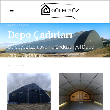
GÜLEÇYÜZ ÇADIR
Depo Çadırları
Güleçyüz İzolasyonlu Endüstriyel Depo
Çadırı Sistemleri
6
ürün listeleniyor