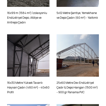
16x99 m (1584 m²) İzolasyonlu
5x12 Metre Şantiye, Yemekhane
Endüstriyel Depo, Atölye ve
ve Depo Çadırı (60 m²) - Yalıtımlı
Antrepo Çadırı
16x30 Metre Yüksek Tavanlı
25x60 Metre Dev Endüstriyel
Hayvan Çadırı (480 m²) - 40x60
Çadır & Depo Hangarı (1500 m²)
Profil
- 900 gr Panama PVC