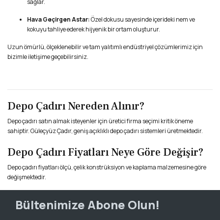
sağlar.
Hava Geçirgen Astar:
Özel dokusu sayesinde içerideki nem ve
kokuyu tahliye ederek hijyenik bir ortam oluşturur.
Uzun ömürlü, ölçeklenebilir ve tam yalıtımlı endüstriyel çözümlerimiz için
bizimle iletişime geçebilirsiniz.
Depo Çadırı Nereden Alınır?
Depo çadırı satın almak isteyenler için üretici firma seçimi kritik öneme
sahiptir. Güleçyüz Çadır, geniş açıklıklı depo çadırı sistemleri üretmektedir.
Depo Çadırı Fiyatları Neye Göre Değişir?
Depo çadırı fiyatları ölçü, çelik konstrüksiyon ve kaplama malzemesine göre
değişmektedir.
Bültenimize Abone Olun!