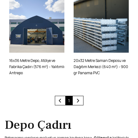
16x36 Metre Depo, Atölye ve
20x32 Metre Saman Deposu ve
Fabrika Çadırı (576 m²) - Yalıtımlı
Dağıtım Merkezi (640 m²) - 900
Antrepo
gr Panama PVC
(current)
1
Depo Çadırı
Betonarme yapıların maliyet ve zaman kaybına karşı,
Güleçyüz
kalitesiyle